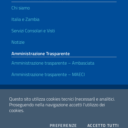
Chi siamo
Italia e Zambia
Servizi Consolari e Visti
Notizie
Amministrazione Trasparente
Amministrazione trasparente – Ambasciata
Amministrazione trasparente – MAECI
Link Utili
Note legali
Privacy e cookie policy
Dichiarazione di accessibilità
Questo sito utilizza cookies tecnici (necessari) e analitici.
Proseguendo nella navigazione accetti l'utilizzo dei
cookies.
2026 Copyright Ministero degli Affari Esteri e della Cooperazione
Internazionale
COOKIES
I CO
PREFERENZE
ACCETTO TUTTI