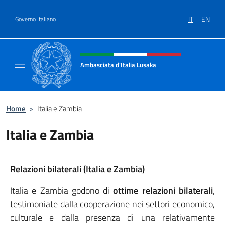
Salta al contenuto
IT
EN
Governo Italiano
Intestazione sito, social e menù
Ambasciata d'Italia Lusaka
Il nuovo sito Ambasciata d'Italia a Lusaka
Home
>
Italia e Zambia
Italia e Zambia
Relazioni bilaterali (Italia e Zambia)
Italia e Zambia godono di
ottime relazioni bilaterali
,
testimoniate dalla cooperazione nei settori economico,
culturale e dalla presenza di una relativamente