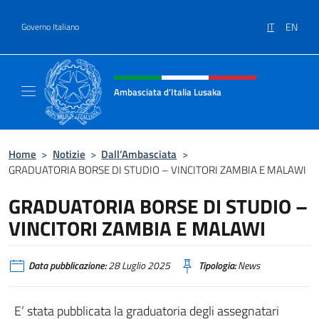
Salta al contenuto
IT
EN
Governo Italiano
Intestazione sito, social e menù
Ambasciata d'Italia Lusaka
Il nuovo sito Ambasciata d'Italia a Lusaka
Home
>
Notizie
>
Dall’Ambasciata
>
GRADUATORIA BORSE DI STUDIO – VINCITORI ZAMBIA E MALAWI
GRADUATORIA BORSE DI STUDIO –
VINCITORI ZAMBIA E MALAWI
Data pubblicazione:
28 Luglio 2025
Tipologia:
News
E’ stata pubblicata la graduatoria degli assegnatari