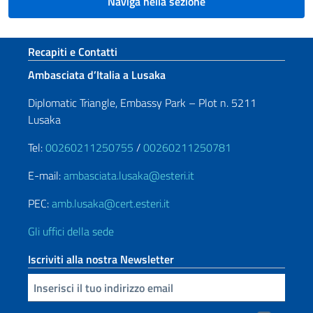
Naviga nella sezione
Sezione footer
Recapiti e Contatti
Ambasciata d’Italia a Lusaka
Diplomatic Triangle, Embassy Park – Plot n. 5211
Lusaka
Tel:
00260211250755
/
00260211250781
E-mail:
ambasciata.lusaka@esteri.it
PEC:
amb.lusaka@cert.esteri.it
Gli uffici della sede
Iscriviti alla nostra Newsletter
Inserisci la tua email