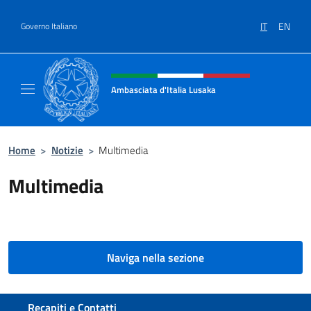
Salta al contenuto
IT
EN
Governo Italiano
Intestazione sito, social e menù
Ambasciata d'Italia Lusaka
Il nuovo sito Ambasciata d'Italia a Lusaka
Home
>
Notizie
>
Multimedia
Multimedia
Naviga nella sezione
Sezione footer
Recapiti e Contatti