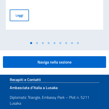
Giornata Nazionale del Sacrificio del Lavoro Italiano nel Mo
Leggi
Naviga nella sezione
Sezione footer
Recapiti e Contatti
Ambasciata d’Italia a Lusaka
Diplomatic Triangle, Embassy Park – Plot n. 5211
Lusaka