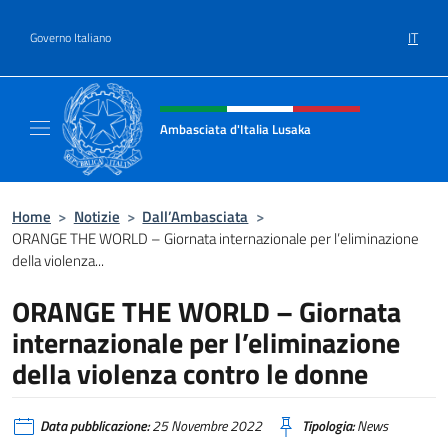
Salta al contenuto
IT
Governo Italiano
Intestazione sito, social e menù
Ambasciata d'Italia Lusaka
Il nuovo sito Ambasciata d'Italia a Lusaka
Home
>
Notizie
>
Dall’Ambasciata
>
ORANGE THE WORLD – Giornata internazionale per l’eliminazione
della violenza...
ORANGE THE WORLD – Giornata
internazionale per l’eliminazione
della violenza contro le donne
Data pubblicazione:
25 Novembre 2022
Tipologia:
News