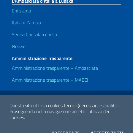
L’Ambasciata d’Italia a Lusaka
Chi siamo
Italia e Zambia
Servizi Consolari e Visti
Notizie
Amministrazione Trasparente
Amministrazione trasparente – Ambasciata
Amministrazione trasparente – MAECI
Link Utili
Note legali
Privacy e cookie policy
Dichiarazione di accessibilità
Questo sito utilizza cookies tecnici (necessari) e analitici.
Proseguendo nella navigazione accetti l'utilizzo dei
cookies.
2026 Copyright Ministero degli Affari Esteri e della Cooperazione
Internazionale
COOKIES
I CO
PREFERENZE
ACCETTO TUTTI