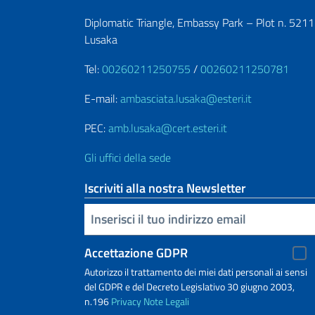
Diplomatic Triangle, Embassy Park – Plot n. 5211
Lusaka
Tel:
00260211250755
/
00260211250781
E-mail:
ambasciata.lusaka@esteri.it
PEC:
amb.lusaka@cert.esteri.it
Gli uffici della sede
Iscriviti alla nostra Newsletter
Inserisci la tua email
Accettazione GDPR
Autorizzo il trattamento dei miei dati personali ai sensi
del GDPR e del Decreto Legislativo 30 giugno 2003,
n.196
Privacy
Note Legali