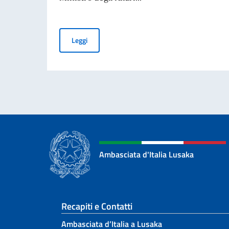
Giornata Nazionale del Sacrificio del Lavoro It
Leggi
Ambasciata d'Italia Lusaka
Sezione footer
Recapiti e Contatti
Ambasciata d’Italia a Lusaka