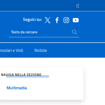
IT
Seguici su:
Cerca nel sito
Ricerca sito live
nsolari e Visti
Notizie
vidi sui Social Network
NAVIGA NELLA SEZIONE
Multimedia