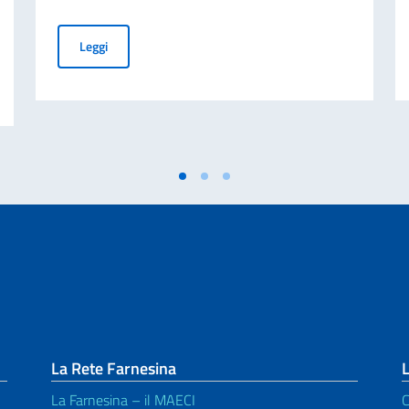
Graduatorie delle borse di studio a.a. 2026-2027
Leggi
aliano nel Mondo (8 agosto). Messaggio On. Min Tajani.
La Rete Farnesina
L
La Farnesina – il MAECI
C