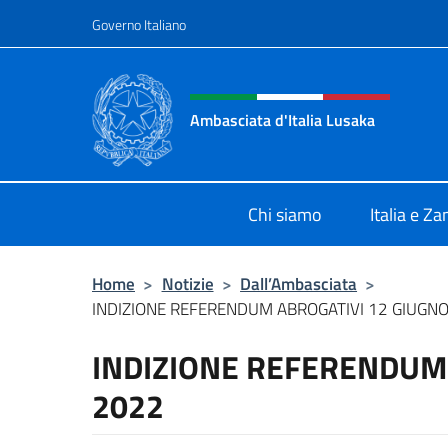
Salta al contenuto
Governo Italiano
Intestazione sito, social 
Ambasciata d'Italia Lusaka
Il nuovo sito Ambasciata d'Italia a
Chi siamo
Italia e Z
Home
>
Notizie
>
Dall’Ambasciata
>
INDIZIONE REFERENDUM ABROGATIVI 12 GIUGN
INDIZIONE REFERENDUM
2022