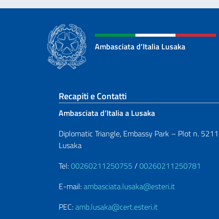
Ambasciata d'Italia Lusaka
Sezione footer
Recapiti e Contatti
Ambasciata d’Italia a Lusaka
Diplomatic Triangle, Embassy Park – Plot n. 5211
Lusaka
Tel:
00260211250755
/
00260211250781
E-mail:
ambasciata.lusaka@esteri.it
PEC:
amb.lusaka@cert.esteri.it