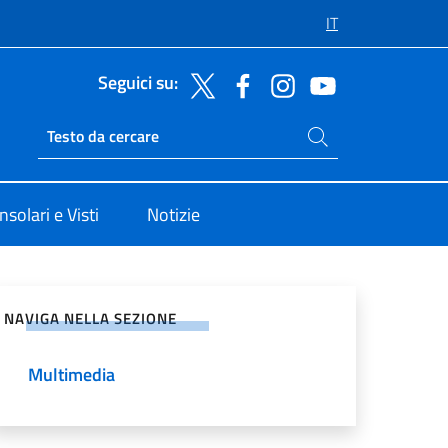
IT
Seguici su:
Cerca nel sito
Ricerca sito live
nsolari e Visti
Notizie
vidi sui Social Network
NAVIGA NELLA SEZIONE
Multimedia