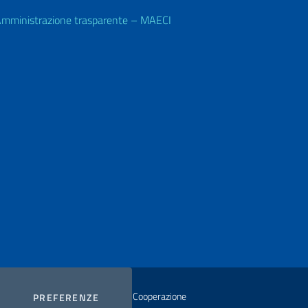
mministrazione trasparente – MAECI
istero degli Affari Esteri e della Cooperazione
COOKIES
PREFERENZE