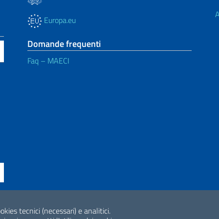
A
Europa.eu
Domande frequenti
Faq – MAECI
ne di accessibilità
okies tecnici (necessari) e analitici.
2026 Copyright Min