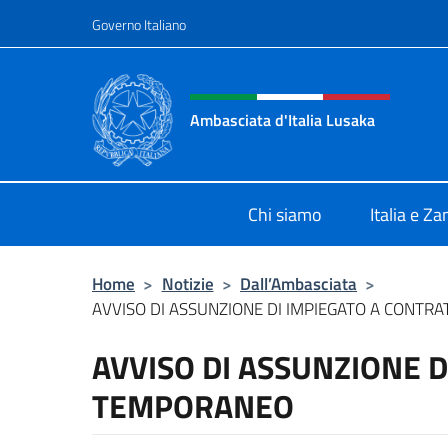
Salta al contenuto
Governo Italiano
Intestazione sito, social 
Ambasciata d'Italia Lusaka
Il nuovo sito Ambasciata d'Italia a
Chi siamo
Italia e Z
Home
>
Notizie
>
Dall’Ambasciata
>
AVVISO DI ASSUNZIONE DI IMPIEGATO A CONT
AVVISO DI ASSUNZIONE 
TEMPORANEO