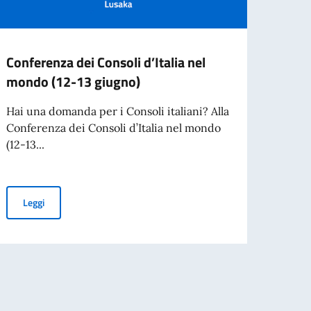
Conferenza dei Consoli d’Italia nel
Grad
mondo (12-13 giugno)
ammi
Hai una domanda per i Consoli italiani? Alla
gradu
Conferenza dei Consoli d’Italia nel mondo
ammin
(12-13...
Leg
Conferenza dei Consoli d’Italia nel mondo (12-13 giugno)
Leggi