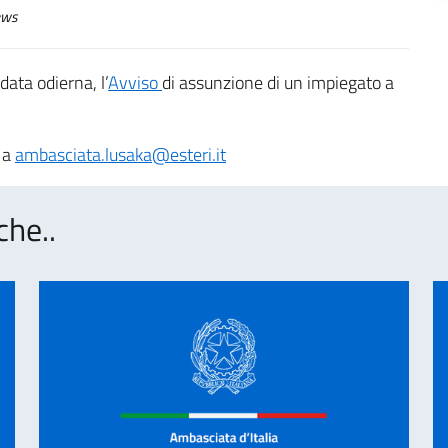
ws
data odierna, l’
Avviso
di assunzione di un impiegato a
o a
ambasciata.lusaka@esteri.it
che..