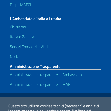
Faq – MAECI
L’Ambasciata d’Italia a Lusaka
Chi siamo
Italia e Zambia
Servizi Consolari e Visti
Notizie
Amministrazione Trasparente
Amministrazione trasparente – Ambasciata
Amministrazione trasparente – MAECI
Link Utili
Note legali
Privacy e cookie policy
Dichiarazione di accessibilità
Questo sito utilizza cookies tecnici (necessari) e analitici.
Proseguendo nella navigazione accetti l'utilizzo dei