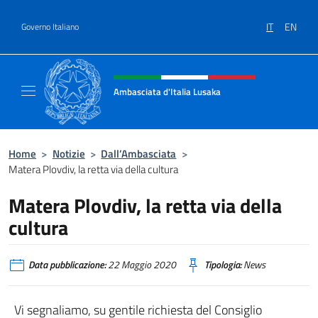
Salta al contenuto
IT
EN
Governo Italiano
Intestazione sito, social e menù
Ambasciata d'Italia Lusaka
Il nuovo sito Ambasciata d'Italia a Lusaka
Home
>
Notizie
>
Dall’Ambasciata
>
Matera Plovdiv, la retta via della cultura
Matera Plovdiv, la retta via della
cultura
Data pubblicazione:
22 Maggio 2020
Tipologia:
News
Vi segnaliamo, su gentile richiesta del Consiglio