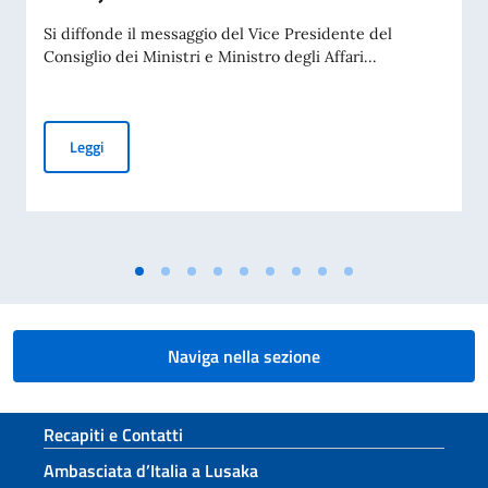
Si diffonde il messaggio del Vice Presidente del
Consiglio dei Ministri e Ministro degli Affari...
Giornata Nazionale del Sacrificio del Lavoro Italiano nel Mo
Leggi
Naviga nella sezione
Sezione footer
Recapiti e Contatti
Ambasciata d’Italia a Lusaka