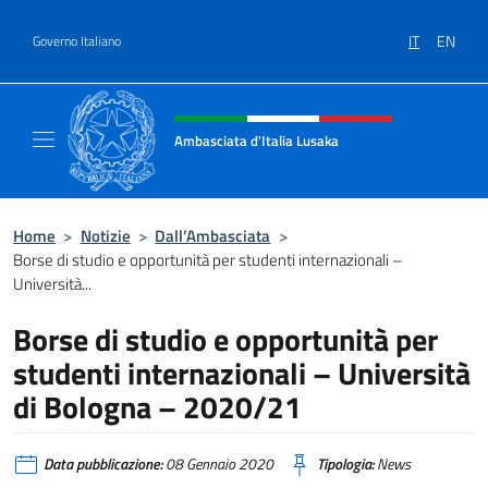
Salta al contenuto
IT
EN
Governo Italiano
Intestazione sito, social e menù
Ambasciata d'Italia Lusaka
Il nuovo sito Ambasciata d'Italia a Lusaka
Home
>
Notizie
>
Dall’Ambasciata
>
Borse di studio e opportunità per studenti internazionali –
Università...
Borse di studio e opportunità per
studenti internazionali – Università
di Bologna – 2020/21
Data pubblicazione:
08 Gennaio 2020
Tipologia:
News