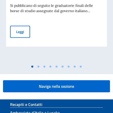
Si pubblicano di seguito le graduatorie finali delle
borse di studio assegnate dal governo italiano...
Graduatorie delle borse di studio a.a. 2026-2027
Leggi
Naviga nella sezione
Sezione footer
Recapiti e Contatti
Ambasciata d’Italia a Lusaka