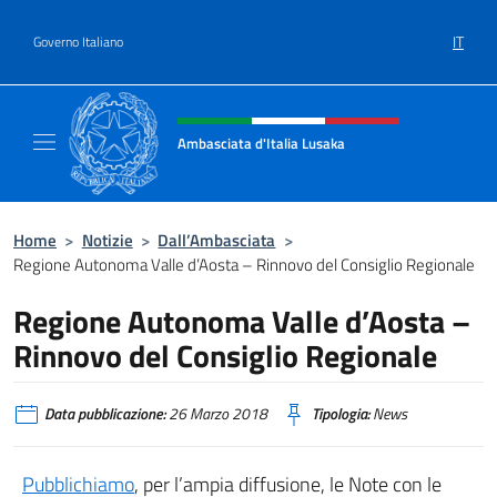
Salta al contenuto
IT
Governo Italiano
Intestazione sito, social e menù
Ambasciata d'Italia Lusaka
Il nuovo sito Ambasciata d'Italia a Lusaka
Home
>
Notizie
>
Dall’Ambasciata
>
Regione Autonoma Valle d’Aosta – Rinnovo del Consiglio Regionale
Regione Autonoma Valle d’Aosta –
Rinnovo del Consiglio Regionale
Data pubblicazione:
26 Marzo 2018
Tipologia:
News
Pubblichiamo
, per l’ampia diffusione, le Note con le