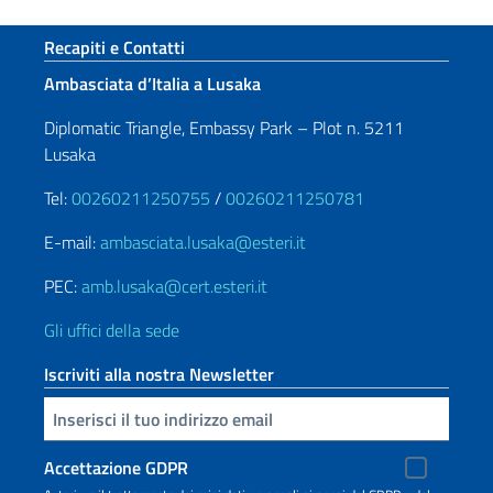
Sezione footer
Recapiti e Contatti
Ambasciata d’Italia a Lusaka
Diplomatic Triangle, Embassy Park – Plot n. 5211
Lusaka
Tel:
00260211250755
/
00260211250781
E-mail:
ambasciata.lusaka@esteri.it
PEC:
amb.lusaka@cert.esteri.it
Gli uffici della sede
Iscriviti alla nostra Newsletter
Inserisci la tua email
Accettazione GDPR