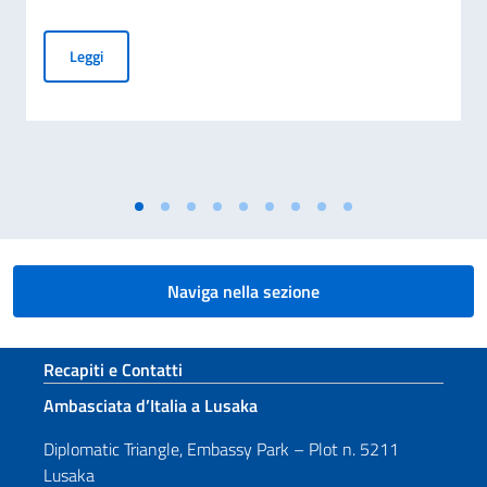
Graduatorie delle borse di studio a.a. 2026-2027
Leggi
Naviga nella sezione
Sezione footer
Recapiti e Contatti
Ambasciata d’Italia a Lusaka
Diplomatic Triangle, Embassy Park – Plot n. 5211
Lusaka