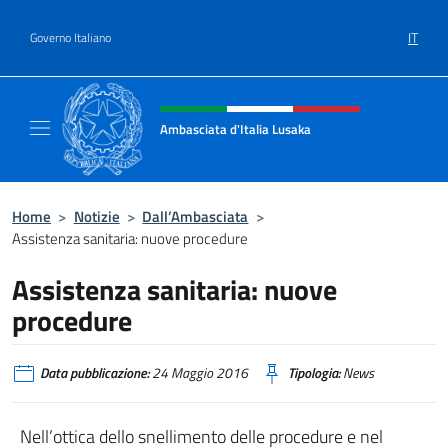
Salta al contenuto
IT
Governo Italiano
Intestazione sito, social e menù
Ambasciata d'Italia Lusaka
Il nuovo sito Ambasciata d'Italia a Lusaka
Home
>
Notizie
>
Dall’Ambasciata
>
Assistenza sanitaria: nuove procedure
Assistenza sanitaria: nuove
procedure
Data pubblicazione:
24 Maggio 2016
Tipologia:
News
Nell’ottica dello snellimento delle procedure e nel