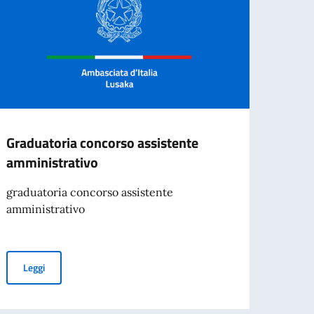
Graduatoria concorso assistente
Borse
amministrativo
itali
resid
graduatoria concorso assistente
amministrativo
Il Min
Coope
borse 
strani
Graduatoria concorso assistente amministrativo
Leggi
o)