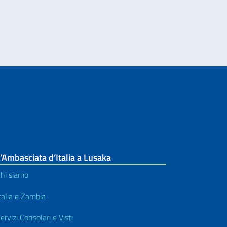
Leg
’Ambasciata d’Italia a Lusaka
hi siamo
talia e Zambia
ervizi Consolari e Visti