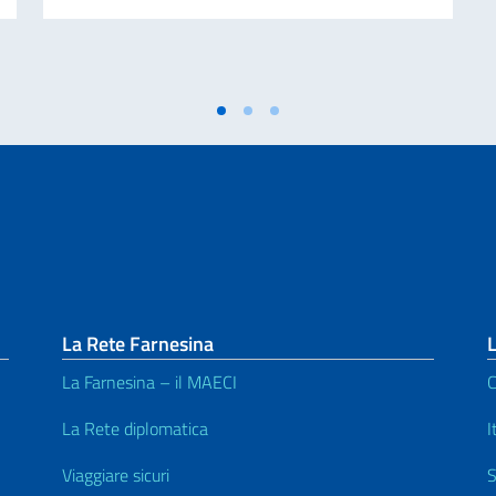
La Rete Farnesina
L
La Farnesina – il MAECI
C
La Rete diplomatica
I
Viaggiare sicuri
S