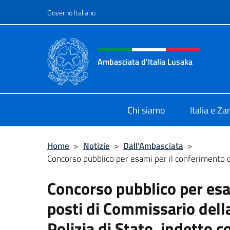
Salta al contenuto
Governo Italiano
Intestazione sito, social 
Ambasciata d'Italia Lusaka
Il nuovo sito Ambasciata d'Italia a
Chi siamo
Italia e Z
Home
>
Notizie
>
Dall’Ambasciata
>
Concorso pubblico per esami per il conferimento d
Concorso pubblico per esa
posti di Commissario della
Polizia di Stato, indetto 