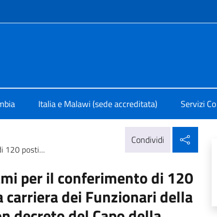
e menù
 Lusaka
ambia
Italia e Malawi (sede accreditata)
Servizi Co
Condi
Condividi
i 120 posti...
mi per il conferimento di 120
 carriera dei Funzionari della
con decreto del Capo della