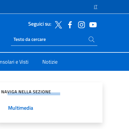
IT
Seguici su:
Cerca nel sito
Ricerca sito live
nsolari e Visti
Notizie
vidi sui Social Network
NAVIGA NELLA SEZIONE
Multimedia