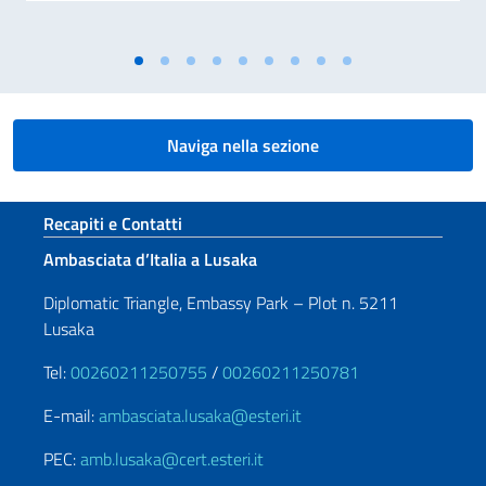
Naviga nella sezione
Sezione footer
Recapiti e Contatti
Ambasciata d’Italia a Lusaka
Diplomatic Triangle, Embassy Park – Plot n. 5211
Lusaka
Tel:
00260211250755
/
00260211250781
E-mail:
ambasciata.lusaka@esteri.it
PEC:
amb.lusaka@cert.esteri.it