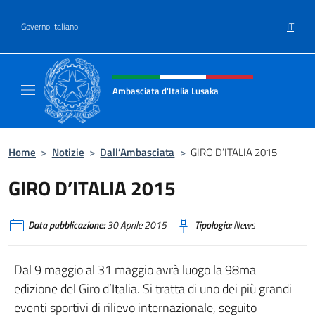
Salta al contenuto
IT
Governo Italiano
Intestazione sito, social e menù
Ambasciata d'Italia Lusaka
Il nuovo sito Ambasciata d'Italia a Lusaka
Home
>
Notizie
>
Dall’Ambasciata
>
GIRO D’ITALIA 2015
GIRO D’ITALIA 2015
Data pubblicazione:
30 Aprile 2015
Tipologia:
News
Dal 9 maggio al 31 maggio avrà luogo la 98ma
edizione del Giro d’Italia. Si tratta di uno dei più grandi
eventi sportivi di rilievo internazionale, seguito