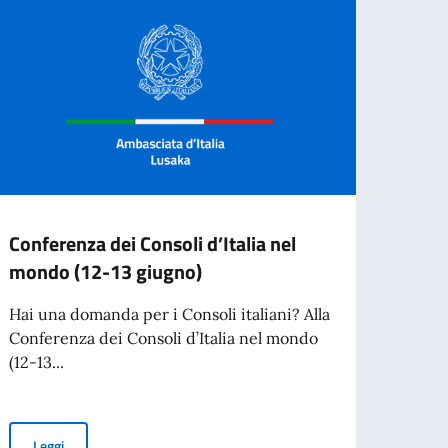
Conferenza dei Consoli d’Italia nel
Grad
mondo (12-13 giugno)
ammi
Hai una domanda per i Consoli italiani? Alla
gradu
Conferenza dei Consoli d’Italia nel mondo
ammin
(12-13...
Leg
Conferenza dei Consoli d’Italia nel mondo (12-13 giugno)
Leggi