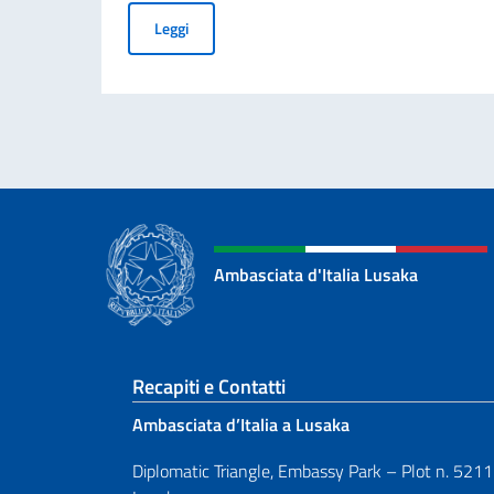
Giornata Nazionale del Sacrificio del Lavoro It
Leggi
Ambasciata d'Italia Lusaka
Sezione footer
Recapiti e Contatti
Ambasciata d’Italia a Lusaka
Diplomatic Triangle, Embassy Park – Plot n. 5211