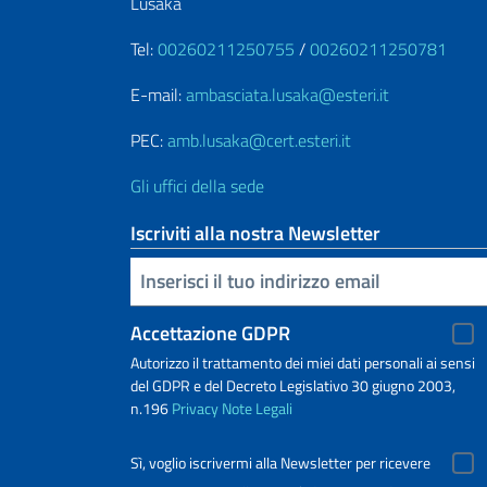
Lusaka
Tel:
00260211250755
/
00260211250781
E-mail:
ambasciata.lusaka@esteri.it
PEC:
amb.lusaka@cert.esteri.it
Gli uffici della sede
Iscriviti alla nostra Newsletter
Inserisci la tua email
Accettazione GDPR
Autorizzo il trattamento dei miei dati personali ai sensi
del GDPR e del Decreto Legislativo 30 giugno 2003,
n.196
Privacy
Note Legali
Sì, voglio iscrivermi alla Newsletter per ricevere