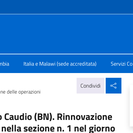
e menù
 Lusaka
ambia
Italia e Malawi (sede accreditata)
Servizi Co
Condi
Condividi
one delle operazioni
o Caudio (BN). Rinnovazione
 nella sezione n. 1 nel giorno