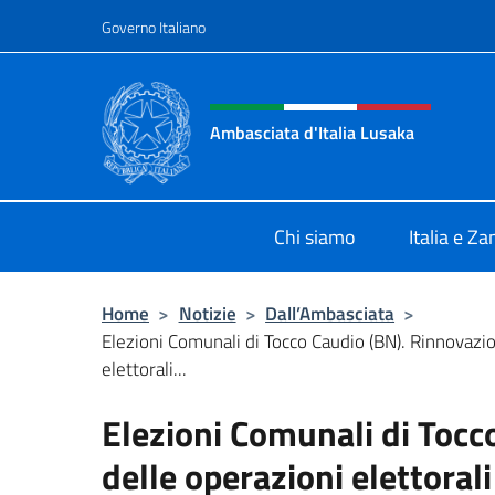
Salta al contenuto
Governo Italiano
Intestazione sito, social 
Ambasciata d'Italia Lusaka
Il nuovo sito Ambasciata d'Italia a
Chi siamo
Italia e Z
Home
>
Notizie
>
Dall’Ambasciata
>
Elezioni Comunali di Tocco Caudio (BN). Rinnovazi
elettorali...
Elezioni Comunali di Tocc
delle operazioni elettorali