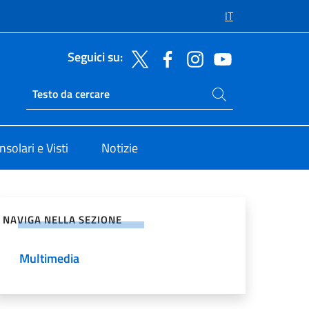
IT
Seguici su:
Cerca nel sito
Ricerca sito live
nsolari e Visti
Notizie
vidi sui Social Network
NAVIGA NELLA SEZIONE
Multimedia