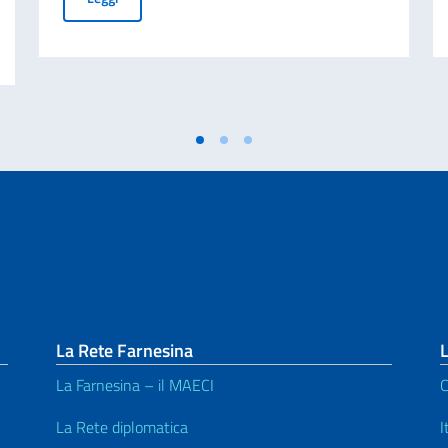
aliano nel Mondo (8 agosto). Messaggio On. Min Tajani.
La Rete Farnesina
L
La Farnesina – il MAECI
C
La Rete diplomatica
I