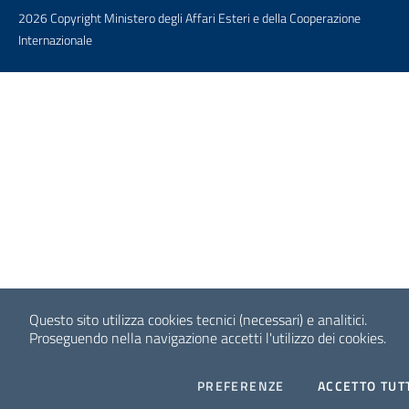
2026 Copyright Ministero degli Affari Esteri e della Cooperazione
Internazionale
Questo sito utilizza cookies tecnici (necessari) e analitici.
Proseguendo nella navigazione accetti l'utilizzo dei cookies.
COOKIES
PREFERENZE
ACCETTO TUT
Facebook
Twitter
Whatsapp