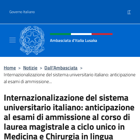
Salta al contenuto
IT
Governo Italiano
Intestazione sito, social e menù
Ambasciata d'Italia Lusaka
Il nuovo sito Ambasciata d'Italia a Lusaka
Home
>
Notizie
>
Dall’Ambasciata
>
Internazionalizazione del sistema universitario italiano: anticipazione
al esami di ammissione...
Internazionalizazione del sistema
universitario italiano: anticipazione
al esami di ammissione al corso di
laurea magistrale a ciclo unico in
Medicina e Chirurgia in lingua