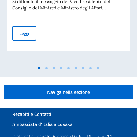
Si diffonde il messaggio del Vice Presidente del
Consiglio dei Ministri e Ministro degli Affari...
Giornata Nazionale del Sacrificio del Lavoro Italiano nel Mo
Leggi
Naviga nella sezione
Sezione footer
Recapiti e Contatti
Ambasciata d’Italia a Lusaka
Diplomatic Triangle, Embassy Park – Plot n. 5211