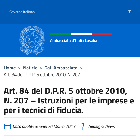
Salta al contenuto
IT
Governo Italiano
Intestazione sito, social e menù
Ambasciata d'Italia Lusaka
Il nuovo sito Ambasciata d'Italia a Lusaka
Home
>
Notizie
>
Dall’Ambasciata
>
Art. 84 del D.P.R. 5 ottobre 2010, N. 207 –...
Art. 84 del D.P.R. 5 ottobre 2010,
N. 207 – Istruzioni per le imprese e
per i tecnici di fiducia.
Data pubblicazione:
20 Marzo 2013
Tipologia:
News