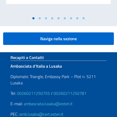
Naviga nella sezione
Sezione footer
Recapiti e Contatti
Ambasciata d’Italia a Lusaka
Diplomatic Triangle, Embassy Park – Plot n. 5211
Lusaka
Tel:
00260211250755
/
00260211250781
E-mail:
ambasciata.lusaka@esteri.it
PEC:
amb.lusaka@cert.esteri.it